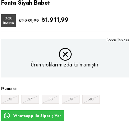
Fonta Siyah Babet
%
20
₺1.911,99
₺2.389,99
İndirim
Beden Tablosu
Ürün stoklarımızda kalmamıştır.
Numara
36
37
38
39
40
Whatsapp ile Sipariş Ver