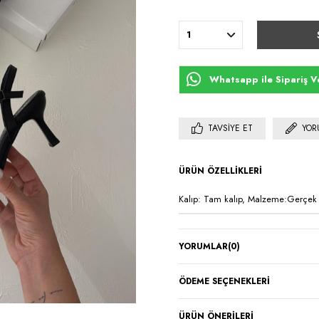
Whatsapp ile Sipariş V
TAVSIYE ET
YOR
ÜRÜN ÖZELLIKLERI
Kalıp: Tam kalıp, Malzeme:Gerçek D
YORUMLAR
(0)
ÖDEME SEÇENEKLERI
ÜRÜN ÖNERILERI