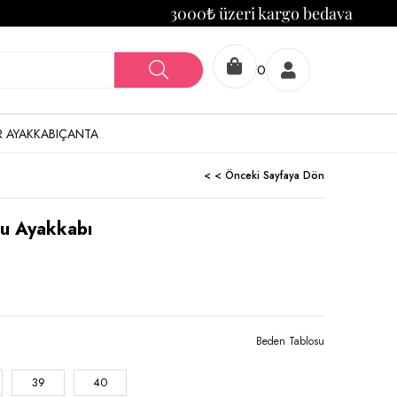
3000₺ üzeri kargo bedava
0
 AYAKKABI
ÇANTA
< < Önceki Sayfaya Dön
lu Ayakkabı
Beden Tablosu
39
40