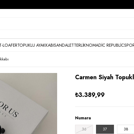
T-LOAFER
TOPUKLU AYAKKABI
SANDALET
TERLİK
NOMADİC REPUBLİC
SPOR
kkabı
Carmen Siyah Topuk
₺3.389,99
Numara
36
37
38